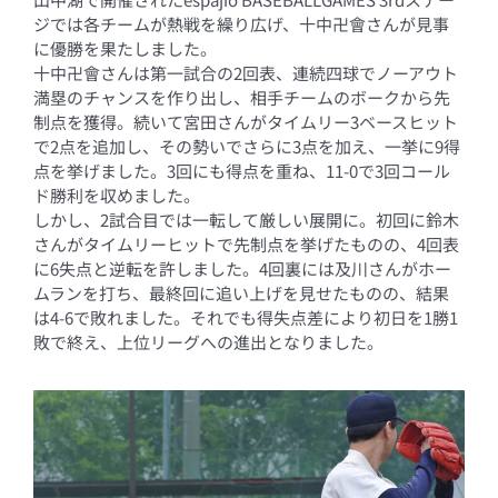
ジでは各チームが熱戦を繰り広げ、十中卍會さんが見事
に優勝を果たしました。
十中卍會さんは第一試合の2回表、連続四球でノーアウト
満塁のチャンスを作り出し、相手チームのボークから先
制点を獲得。続いて宮田さんがタイムリー3ベースヒット
で2点を追加し、その勢いでさらに3点を加え、一挙に9得
点を挙げました。3回にも得点を重ね、11-0で3回コール
ド勝利を収めました。
しかし、2試合目では一転して厳しい展開に。初回に鈴木
さんがタイムリーヒットで先制点を挙げたものの、4回表
に6失点と逆転を許しました。4回裏には及川さんがホー
ムランを打ち、最終回に追い上げを見せたものの、結果
は4-6で敗れました。それでも得失点差により初日を1勝1
敗で終え、上位リーグへの進出となりました。