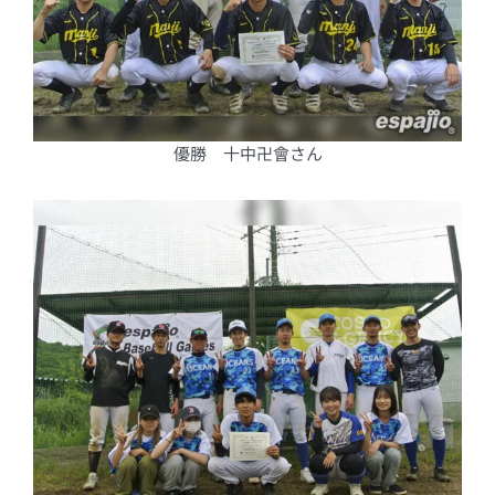
優勝 十中卍會さん