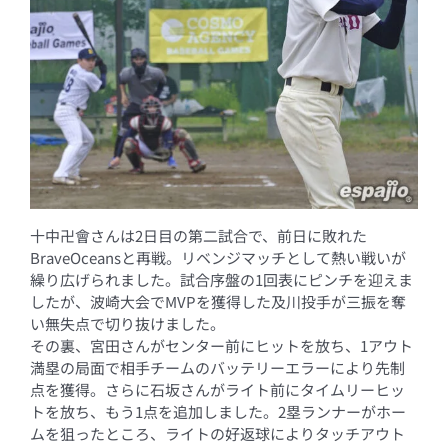
十中卍會さんは2日目の第二試合で、前日に敗れた
BraveOceansと再戦。リベンジマッチとして熱い戦いが
繰り広げられました。試合序盤の1回表にピンチを迎えま
したが、波崎大会でMVPを獲得した及川投手が三振を奪
い無失点で切り抜けました。
その裏、宮田さんがセンター前にヒットを放ち、1アウト
満塁の局面で相手チームのバッテリーエラーにより先制
点を獲得。さらに石坂さんがライト前にタイムリーヒッ
トを放ち、もう1点を追加しました。2塁ランナーがホー
ムを狙ったところ、ライトの好返球によりタッチアウト