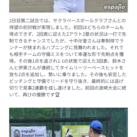
2日目第二試合では、サクラベースボールクラブさんとの
待望の初対戦が実現しました。初回はどちらのチームも
得点できず、2回表に迎えた2アウト2塁の状況は一打で先
制できるチャンスでしたが、十中卍會さんは牽制球でラ
ンナーが挟まれるハプニングに見舞われました。それで
も相手チームの守備ミスをついて幸運な形で先制点を獲
得。その後1点を返され1-1の状態で迎えた3回表、鈴木さ
んと伊東さんが連続してタイムリーツーベースヒットを
放ち2点を追加し、勢いに乗りました。その後も安定した
ピッチングと守備でリードを守り抜き、最終的には逃げ
切りで見事2連覇を成し遂げました。前回の波崎大会に続
いて、再びの優勝です🏆