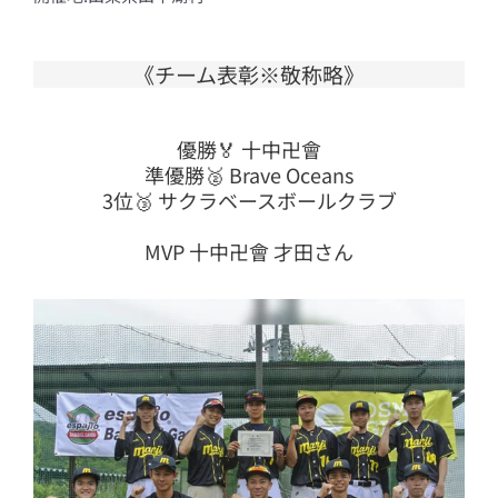
《チーム表彰※敬称略》
優勝🏅 十中卍會
準優勝🥈 Brave Oceans
3位🥉 サクラベースボールクラブ
MVP 十中卍會 才田さん