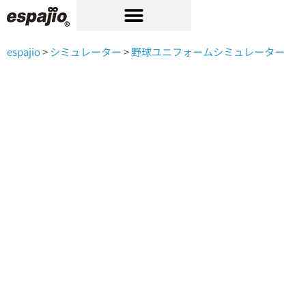
内
容
を
ス
espajio
>
シミュレーター
>
野球ユニフォームシミュレーター
キ
ッ
プ