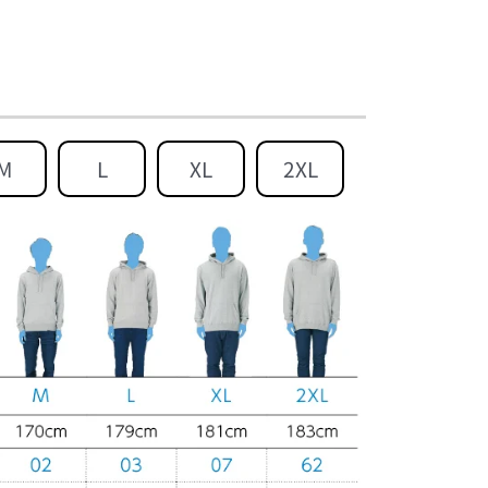
M
L
XL
2XL