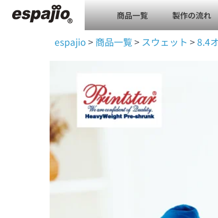
内
商品一覧
製作の流れ
容
を
espajio
>
商品一覧
>
スウェット
>
8.
ス
キ
8.4オンス ジップアップライトパーカー
ッ
プ