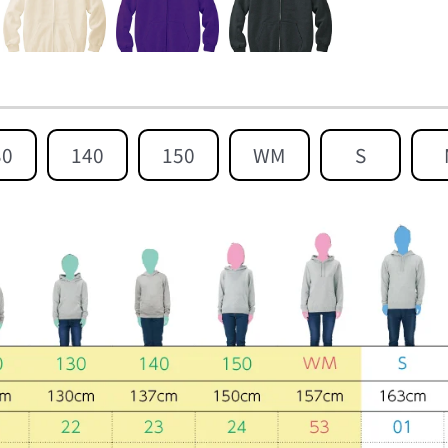
30
140
150
WM
S